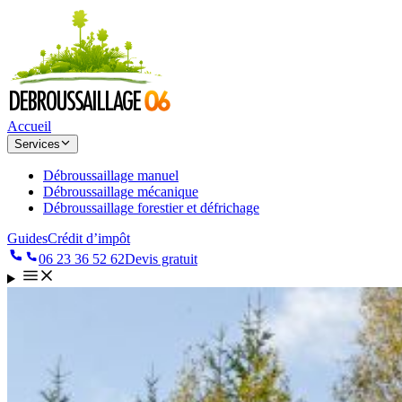
Accueil
Services
Débroussaillage manuel
Débroussaillage mécanique
Débroussaillage forestier et défrichage
Guides
Crédit d’impôt
06 23 36 52 62
Devis gratuit