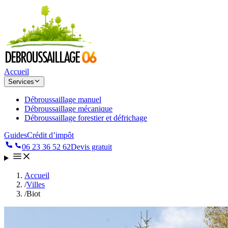
Accueil
Services
Débroussaillage manuel
Débroussaillage mécanique
Débroussaillage forestier et défrichage
Guides
Crédit d’impôt
06 23 36 52 62
Devis gratuit
Accueil
/
Villes
/
Biot