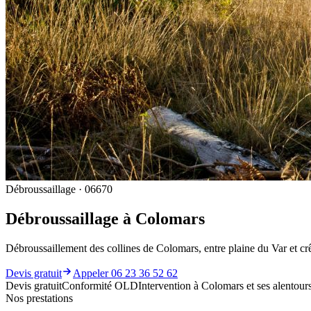
Débroussaillage · 06670
Débroussaillage à Colomars
Débroussaillement des collines de Colomars, entre plaine du Var et c
Devis gratuit
Appeler 06 23 36 52 62
Devis gratuit
Conformité OLD
Intervention à Colomars et ses alentour
Nos prestations