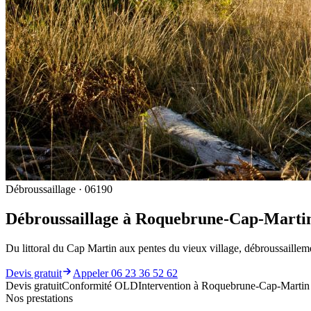
Débroussaillage · 06190
Débroussaillage à Roquebrune-Cap-Marti
Du littoral du Cap Martin aux pentes du vieux village, débroussailleme
Devis gratuit
Appeler 06 23 36 52 62
Devis gratuit
Conformité OLD
Intervention à Roquebrune-Cap-Martin e
Nos prestations