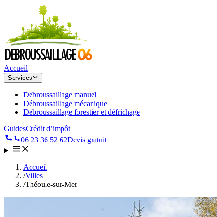
Accueil
Services
Débroussaillage manuel
Débroussaillage mécanique
Débroussaillage forestier et défrichage
Guides
Crédit d’impôt
06 23 36 52 62
Devis gratuit
Accueil
/
Villes
/
Théoule-sur-Mer